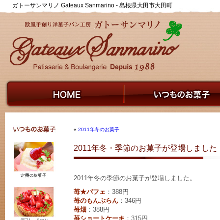
ガトーサンマリノ Gateaux Sanmarino - 島根県大田市大田町
«
2011年冬のお菓子
2011年冬・季節のお菓子が登場しました
2011年冬の季節のお菓子が登場しました。
苺★パフェ
：388円
苺のもんぶらん
：346円
苺畑
：388円
苺ショートケーキ
：315円